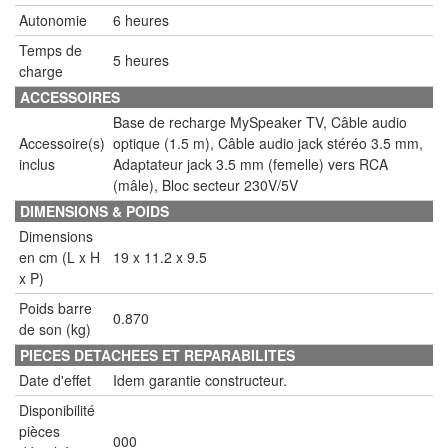
Autonomie
6 heures
Temps de
5 heures
charge
ACCESSOIRES
Base de recharge MySpeaker TV, Câble audio
Accessoire(s)
optique (1.5 m), Câble audio jack stéréo 3.5 mm,
inclus
Adaptateur jack 3.5 mm (femelle) vers RCA
(mâle), Bloc secteur 230V/5V
DIMENSIONS & POIDS
Dimensions
en cm (L x H
19 x 11.2 x 9.5
x P)
Poids barre
0.870
de son (kg)
PIECES DETACHEES ET REPARABILITES
Date d'effet
Idem garantie constructeur.
Disponibilité
pièces
000