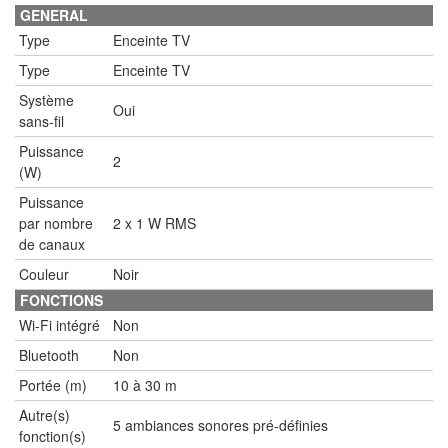
GENERAL
Type
Enceinte TV
Type
Enceinte TV
Système
Oui
sans-fil
Puissance
2
(W)
Puissance
par nombre
2 x 1 W RMS
de canaux
Couleur
Noir
FONCTIONS
Wi-Fi intégré
Non
Bluetooth
Non
Portée (m)
10 à 30 m
Autre(s)
5 ambiances sonores pré-définies
fonction(s)