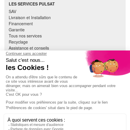
LES SERVICES PULSAT
SAV
Livraison et Installation
Financement
Garantie
Tous nos services
Recyclage
Assistance et conseils
Cuisine équipée
Literie
Nous contacter
Mon compte
À PROPOS
CGV
Mentions légales
Données personnelles
Devenir adhérent
EN SAVOIR PLUS
Indice de réparabilité