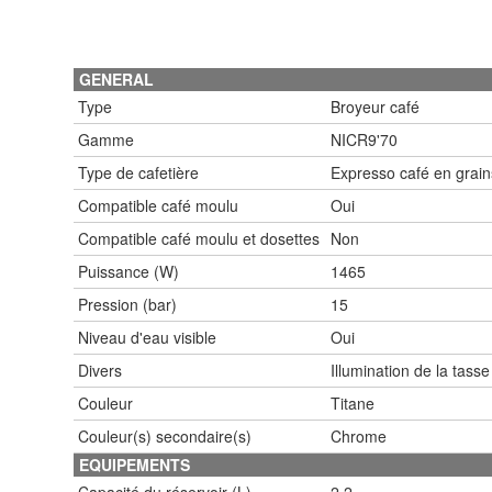
GENERAL
Type
Broyeur café
Gamme
NICR9'70
Type de cafetière
Expresso café en grain
Compatible café moulu
Oui
Compatible café moulu et dosettes
Non
Puissance (W)
1465
Pression (bar)
15
Niveau d'eau visible
Oui
Divers
Illumination de la tasse
Couleur
Titane
Couleur(s) secondaire(s)
Chrome
EQUIPEMENTS
Capacité du réservoir (L)
2.2