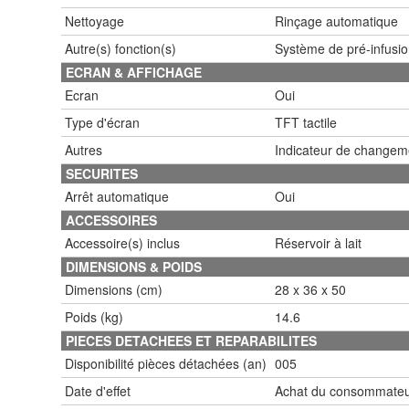
Nettoyage
Rinçage automatique
Autre(s) fonction(s)
Système de pré-infusio
ECRAN & AFFICHAGE
Ecran
Oui
Type d'écran
TFT tactile
Autres
Indicateur de changeme
SECURITES
Arrêt automatique
Oui
ACCESSOIRES
Accessoire(s) inclus
Réservoir à lait
DIMENSIONS & POIDS
Dimensions (cm)
28 x 36 x 50
Poids (kg)
14.6
PIECES DETACHEES ET REPARABILITES
Disponibilité pièces détachées (an)
005
Date d'effet
Achat du consommate