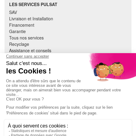
LES SERVICES PULSAT
SAV
Livraison et Installation
Financement
Garantie
Tous nos services
Recyclage
Assistance et conseils
Cuisine équipée
Literie
Nous contacter
Mon compte
À PROPOS
CGV
Mentions légales
Données personnelles
Devenir adhérent
EN SAVOIR PLUS
Indice de réparabilité