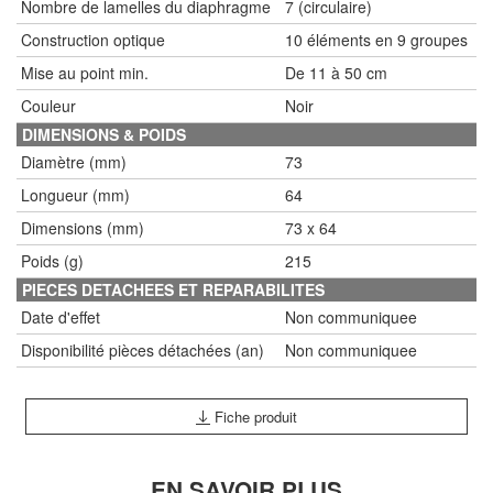
Nombre de lamelles du diaphragme
7 (circulaire)
Construction optique
10 éléments en 9 groupes
Mise au point min.
De 11 à 50 cm
Couleur
Noir
DIMENSIONS & POIDS
Diamètre (mm)
73
Longueur (mm)
64
Dimensions (mm)
73 x 64
Poids (g)
215
PIECES DETACHEES ET REPARABILITES
Date d'effet
Non communiquee
Disponibilité pièces détachées (an)
Non communiquee
Fiche produit
EN SAVOIR PLUS