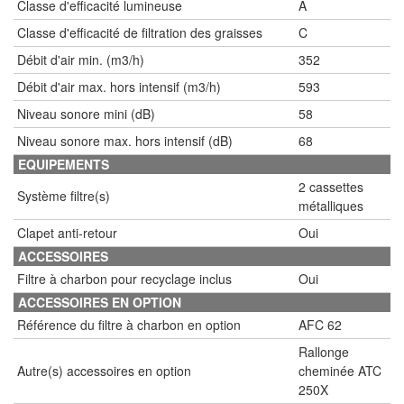
Classe d'efficacité lumineuse
A
Classe d'efficacité de filtration des graisses
C
Débit d'air min. (m3/h)
352
Débit d'air max. hors intensif (m3/h)
593
Niveau sonore mini (dB)
58
Niveau sonore max. hors intensif (dB)
68
EQUIPEMENTS
2 cassettes
Système filtre(s)
métalliques
Clapet anti-retour
Oui
ACCESSOIRES
Filtre à charbon pour recyclage inclus
Oui
ACCESSOIRES EN OPTION
Référence du filtre à charbon en option
AFC 62
Rallonge
Autre(s) accessoires en option
cheminée ATC
250X