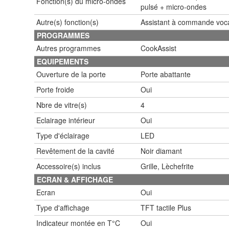
Fonction(s) du micro-ondes
pulsé + micro-ondes
Autre(s) fonction(s)
Assistant à commande vocale
PROGRAMMES
Autres programmes
CookAssist
EQUIPEMENTS
Ouverture de la porte
Porte abattante
Porte froide
Oui
Nbre de vitre(s)
4
Eclairage intérieur
Oui
Type d'éclairage
LED
Revêtement de la cavité
Noir diamant
Accessoire(s) inclus
Grille, Lèchefrite
ECRAN & AFFICHAGE
Ecran
Oui
Type d'affichage
TFT tactile Plus
Indicateur montée en T°C
Oui