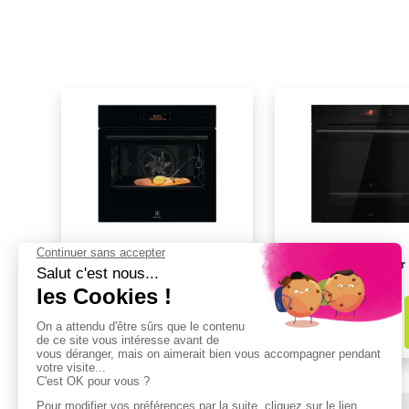
Four vapeur combiné
Four combiné vapeur
ELECTROLUX EOB8S39Z1
OCS26BGH
1649,99€
1498,90€
dont
14,64€
d'éco-part
dont
14,64€
d'éco-part