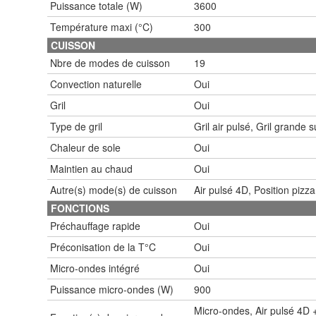
Puissance totale (W)
3600
Température maxi (°C)
300
CUISSON
Nbre de modes de cuisson
19
Convection naturelle
Oui
Gril
Oui
Type de gril
Gril air pulsé, Gril grande s
Chaleur de sole
Oui
Maintien au chaud
Oui
Autre(s) mode(s) de cuisson
Air pulsé 4D, Position piz
FONCTIONS
Préchauffage rapide
Oui
Préconisation de la T°C
Oui
Micro-ondes intégré
Oui
Puissance micro-ondes (W)
900
Micro-ondes, Air pulsé 4D +