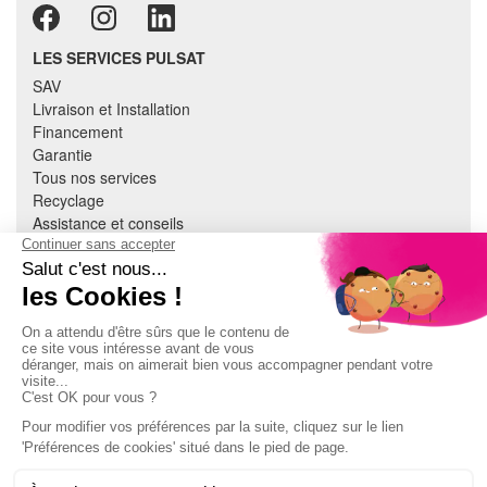
LES SERVICES PULSAT
SAV
Livraison et Installation
Financement
Garantie
Tous nos services
Recyclage
Assistance et conseils
Cuisine équipée
Literie
Nous contacter
Mon compte
À PROPOS
CGV
Mentions légales
Données personnelles
Devenir adhérent