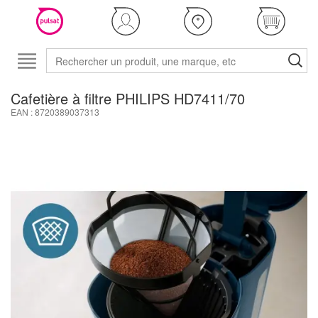
Cafetière à filtre PHILIPS HD7411/70
EAN : 8720389037313