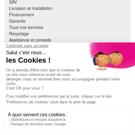
SAV
Livraison et Installation
Financement
Garantie
Tous nos services
Recyclage
Assistance et conseils
Cuisine équipée
Literie
Nous contacter
Mon compte
À PROPOS
CGV
Mentions légales
Données personnelles
Devenir adhérent
EN SAVOIR PLUS
Indice de réparabilité
Accès extranet Pulsat
S'abonner à la newsletter